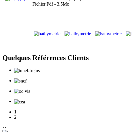
Fichier Pdf - 3,5Mo
Quelques Références Clients
1
2
›
‹