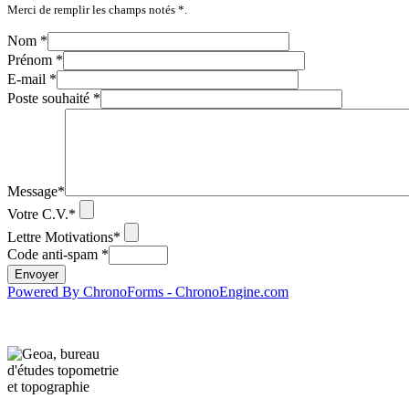
Merci de remplir les champs notés *.
Nom *
Prénom *
E-mail *
Poste souhaité *
Message*
Votre C.V.*
Lettre Motivations*
Code anti-spam *
Powered By ChronoForms - ChronoEngine.com