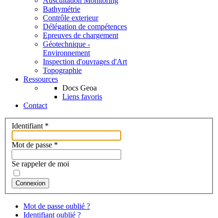
Auscultation Monitoring
Bathymétrie
Contrôle exterieur
Délégation de compétences
Epreuves de chargement
Géotechnique -
Environnement
Inspection d'ouvrages d'Art
Topographie
Ressources
Docs Geoa
Liens favoris
Contact
Identifiant
*
Mot de passe
*
Se rappeler de moi
Connexion
Mot de passe oublié ?
Identifiant oublié ?